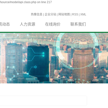
source/model/api.class.php on line 217
热推信息
|
企业分站
|
网站地图
|
RSS
|
XML
讯动态
人力资源
在线询价
联系我们