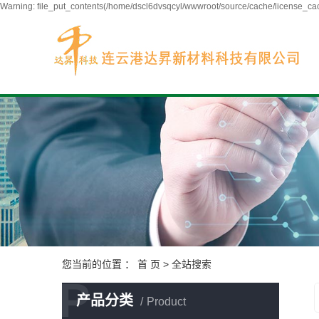
Warning: file_put_contents(/home/dscl6dvsqcyl/wwwroot/source/cache/license_cach
您当前的位置 ：
首 页
> 全站搜索
P
产品分类
Product