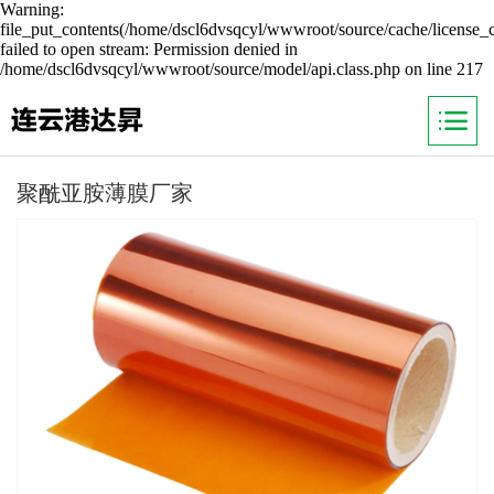
Warning:
file_put_contents(/home/dscl6dvsqcyl/wwwroot/source/cache/license_
failed to open stream: Permission denied in
/home/dscl6dvsqcyl/wwwroot/source/model/api.class.php on line 217
聚酰亚胺薄膜厂家