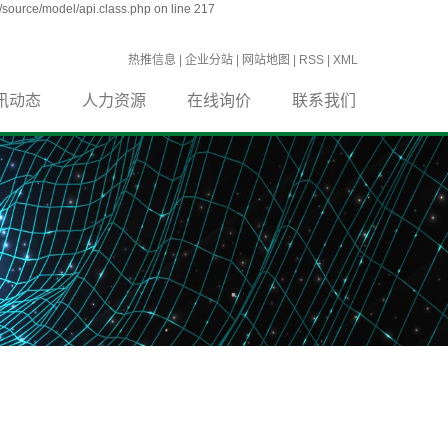
source/model/api.class.php on line 217
热推信息
|
企业分站
|
网站地图
|
RSS
|
XML
讯动态
人力资源
在线询价
联系我们